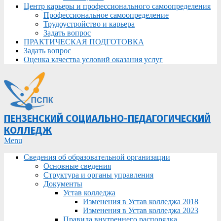
Центр карьеры и профессионального самоопределения
Профессиональное самоопределение
Трудоустройство и карьера
Задать вопрос
ПРАКТИЧЕСКАЯ ПОДГОТОВКА
Задать вопрос
Оценка качества условий оказания услуг
ПЕНЗЕНСКИЙ СОЦИАЛЬНО-ПЕДАГОГИЧЕСКИЙ
КОЛЛЕДЖ
Primary
Menu
Navigation
Сведения об образовательной организации
Menu
Основные сведения
Структура и органы управления
Документы
Устав колледжа
Изменения в Устав колледжа 2018
Изменения в Устав колледжа 2023
Правила внутреннего распорядка