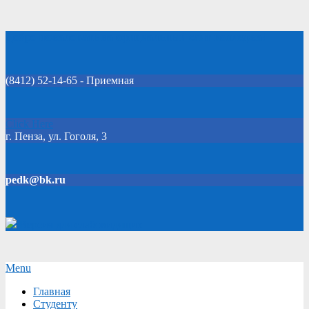
Skip
Добро пожаловать на официальный сайт колледжа!
to
content
(8412) 52-14-65 - Приемная
Click Here
г. Пенза, ул. Гоголя, 3
pedk@bk.ru
Версия для слабовидящих
Secondary
Menu
Navigation
Главная
Menu
Студенту