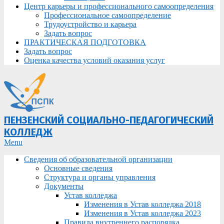
Центр карьеры и профессионального самоопределения
Профессиональное самоопределение
Трудоустройство и карьера
Задать вопрос
ПРАКТИЧЕСКАЯ ПОДГОТОВКА
Задать вопрос
Оценка качества условий оказания услуг
ПЕНЗЕНСКИЙ СОЦИАЛЬНО-ПЕДАГОГИЧЕСКИЙ
КОЛЛЕДЖ
Primary
Menu
Navigation
Сведения об образовательной организации
Menu
Основные сведения
Структура и органы управления
Документы
Устав колледжа
Изменения в Устав колледжа 2018
Изменения в Устав колледжа 2023
Правила внутреннего распорядка