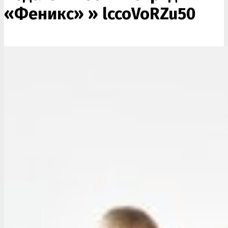
«Феникс» »
lccoVoRZu50