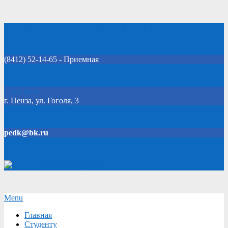
Skip
Добро пожаловать на официальный сайт колледжа!
to
content
(8412) 52-14-65 - Приемная
Click Here
г. Пенза, ул. Гоголя, 3
pedk@bk.ru
Версия для слабовидящих
Secondary
Menu
Navigation
Главная
Menu
Студенту