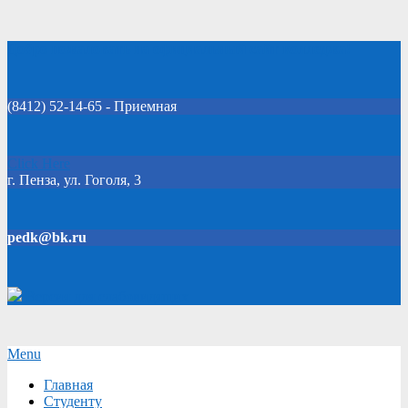
Skip
Добро пожаловать на официальный сайт колледжа!
to
content
(8412) 52-14-65 - Приемная
Click Here
г. Пенза, ул. Гоголя, 3
pedk@bk.ru
Версия для слабовидящих
Secondary
Menu
Navigation
Главная
Menu
Студенту