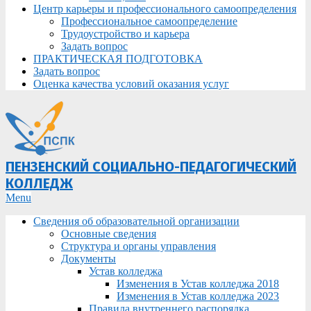
Центр карьеры и профессионального самоопределения
Профессиональное самоопределение
Трудоустройство и карьера
Задать вопрос
ПРАКТИЧЕСКАЯ ПОДГОТОВКА
Задать вопрос
Оценка качества условий оказания услуг
ПЕНЗЕНСКИЙ СОЦИАЛЬНО-ПЕДАГОГИЧЕСКИЙ
КОЛЛЕДЖ
Primary
Menu
Navigation
Сведения об образовательной организации
Menu
Основные сведения
Структура и органы управления
Документы
Устав колледжа
Изменения в Устав колледжа 2018
Изменения в Устав колледжа 2023
Правила внутреннего распорядка