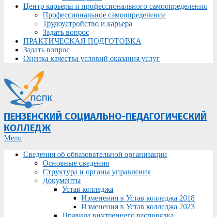
Центр карьеры и профессионального самоопределения
Профессиональное самоопределение
Трудоустройство и карьера
Задать вопрос
ПРАКТИЧЕСКАЯ ПОДГОТОВКА
Задать вопрос
Оценка качества условий оказания услуг
ПЕНЗЕНСКИЙ СОЦИАЛЬНО-ПЕДАГОГИЧЕСКИЙ
КОЛЛЕДЖ
Primary
Menu
Navigation
Сведения об образовательной организации
Menu
Основные сведения
Структура и органы управления
Документы
Устав колледжа
Изменения в Устав колледжа 2018
Изменения в Устав колледжа 2023
Правила внутреннего распорядка