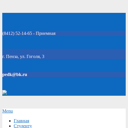
Skip
Добро пожаловать на официальный сайт колледжа!
to
content
(8412) 52-14-65 - Приемная
Click Here
г. Пенза, ул. Гоголя, 3
pedk@bk.ru
Версия для слабовидящих
Secondary
Menu
Navigation
Главная
Menu
Студенту