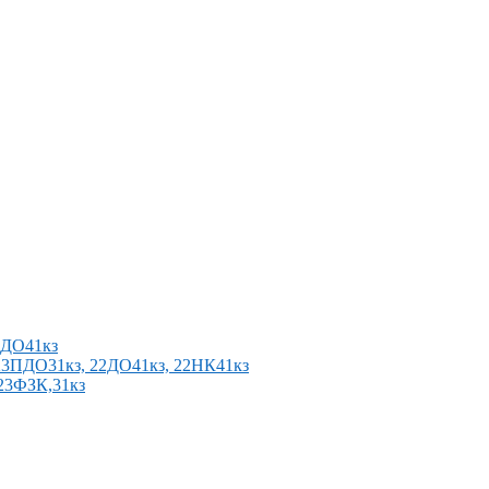
2ПДО41кз
п 23ПДО31кз, 22ДО41кз, 22НК41кз
 23ФЗК,31кз