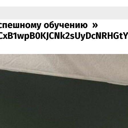
успешному обучению »
CxB1wpB0KJCNk2sUyDcNRHGtY