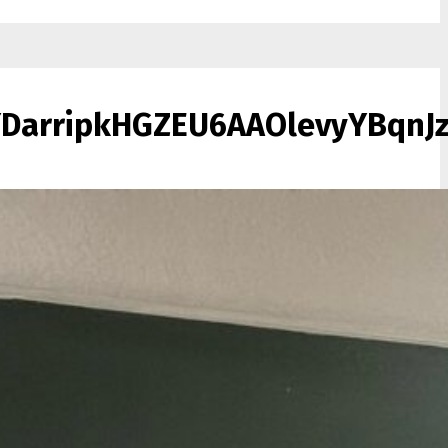
DarripkHGZEU6AAOlevyYBqnJ