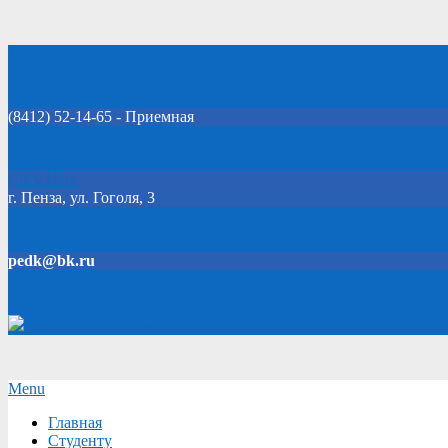
Skip
Добро пожаловать на официальный сайт колледжа!
to
content
(8412) 52-14-65 - Приемная
Click Here
г. Пенза, ул. Гоголя, 3
pedk@bk.ru
Версия для слабовидящих
Secondary
Menu
Navigation
Главная
Menu
Студенту