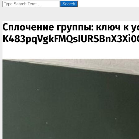
Search
Сплочение группы: ключ к 
K483pqVgkFMQsIURSBnX3Xi0