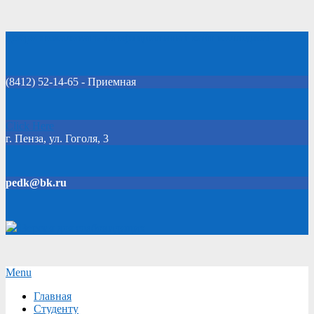
Skip
Добро пожаловать на официальный сайт колледжа!
to
content
(8412) 52-14-65 - Приемная
Click Here
г. Пенза, ул. Гоголя, 3
pedk@bk.ru
Версия для слабовидящих
Secondary
Menu
Navigation
Главная
Menu
Студенту