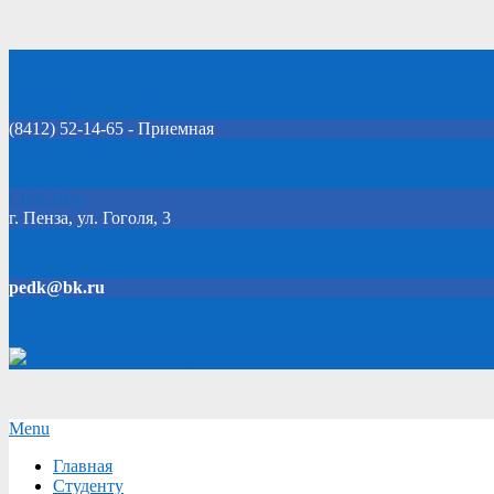
Skip
Добро пожаловать на официальный сайт колледжа!
to
content
(8412) 52-14-65 - Приемная
Click Here
г. Пенза, ул. Гоголя, 3
pedk@bk.ru
Версия для слабовидящих
Secondary
Menu
Navigation
Главная
Menu
Студенту