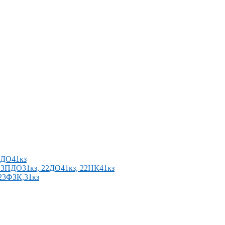
2ПДО41кз
п 23ПДО31кз, 22ДО41кз, 22НК41кз
 23ФЗК,31кз