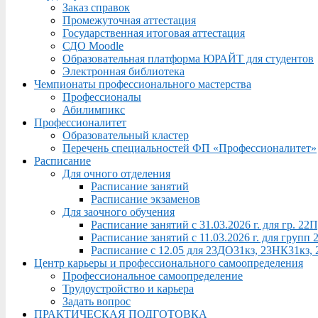
Заказ справок
Промежуточная аттестация
Государственная итоговая аттестация
СДО Moodle
Образовательная платформа ЮРАЙТ для студентов
Электронная библиотека
Чемпионаты профессионального мастерства
Профессионалы
Абилимпикс
Профессионалитет
Образовательный кластер
Перечень специальностей ФП «Профессионалитет»
Расписание
Для очного отделения
Расписание занятий
Расписание экзаменов
Для заочного обучения
Расписание занятий с 31.03.2026 г. для гр. 2
Расписание занятий с 11.03.2026 г. для груп
Расписание с 12.05 для 23ДО31кз, 23НК31кз,
Центр карьеры и профессионального самоопределения
Профессиональное самоопределение
Трудоустройство и карьера
Задать вопрос
ПРАКТИЧЕСКАЯ ПОДГОТОВКА