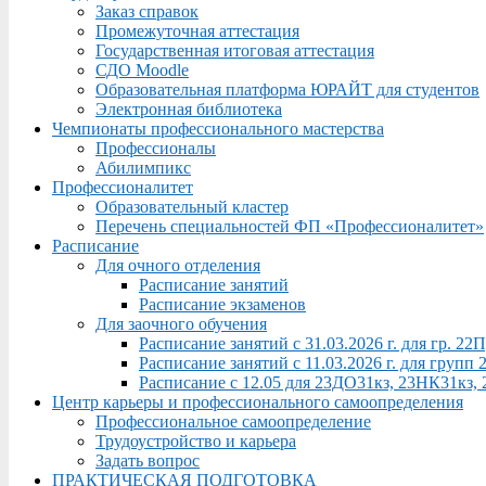
Заказ справок
Промежуточная аттестация
Государственная итоговая аттестация
СДО Moodle
Образовательная платформа ЮРАЙТ для студентов
Электронная библиотека
Чемпионаты профессионального мастерства
Профессионалы
Абилимпикс
Профессионалитет
Образовательный кластер
Перечень специальностей ФП «Профессионалитет»
Расписание
Для очного отделения
Расписание занятий
Расписание экзаменов
Для заочного обучения
Расписание занятий с 31.03.2026 г. для гр. 2
Расписание занятий с 11.03.2026 г. для груп
Расписание с 12.05 для 23ДО31кз, 23НК31кз,
Центр карьеры и профессионального самоопределения
Профессиональное самоопределение
Трудоустройство и карьера
Задать вопрос
ПРАКТИЧЕСКАЯ ПОДГОТОВКА