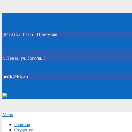
Skip
Добро пожаловать на официальный сайт колледжа!
to
content
(8412) 52-14-65 - Приемная
Click Here
г. Пенза, ул. Гоголя, 3
pedk@bk.ru
Версия для слабовидящих
Secondary
Menu
Navigation
Главная
Menu
Студенту