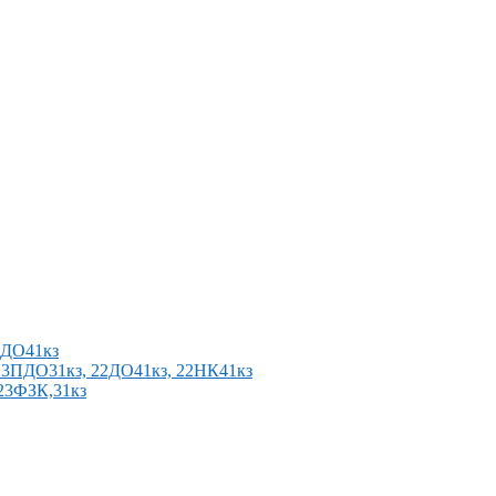
2ПДО41кз
п 23ПДО31кз, 22ДО41кз, 22НК41кз
 23ФЗК,31кз