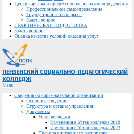
Центр карьеры и профессионального самоопределения
Профессиональное самоопределение
Трудоустройство и карьера
Задать вопрос
ПРАКТИЧЕСКАЯ ПОДГОТОВКА
Задать вопрос
Оценка качества условий оказания услуг
ПЕНЗЕНСКИЙ СОЦИАЛЬНО-ПЕДАГОГИЧЕСКИЙ
КОЛЛЕДЖ
Primary
Menu
Navigation
Сведения об образовательной организации
Menu
Основные сведения
Структура и органы управления
Документы
Устав колледжа
Изменения в Устав колледжа 2018
Изменения в Устав колледжа 2023
Правила внутреннего распорядка