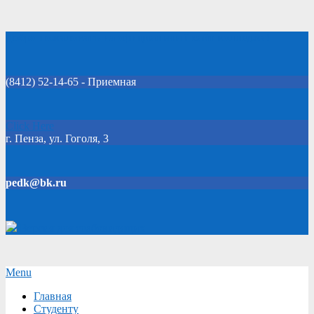
Skip
Добро пожаловать на официальный сайт колледжа!
to
content
(8412) 52-14-65 - Приемная
Click Here
г. Пенза, ул. Гоголя, 3
pedk@bk.ru
Версия для слабовидящих
Secondary
Menu
Navigation
Главная
Menu
Студенту