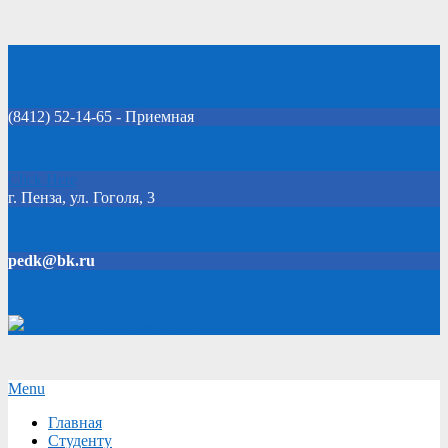
Skip
Добро пожаловать на официальный сайт колледжа!
to
content
(8412) 52-14-65 - Приемная
Click Here
г. Пенза, ул. Гоголя, 3
pedk@bk.ru
Версия для слабовидящих
Secondary
Menu
Navigation
Главная
Menu
Студенту