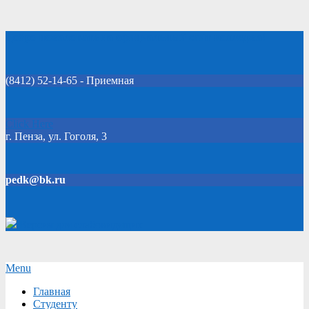
Skip
Добро пожаловать на официальный сайт колледжа!
to
content
(8412) 52-14-65 - Приемная
Click Here
г. Пенза, ул. Гоголя, 3
pedk@bk.ru
Версия для слабовидящих
Secondary
Menu
Navigation
Главная
Menu
Студенту