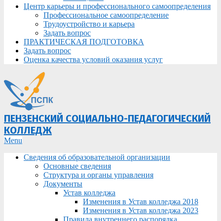
Центр карьеры и профессионального самоопределения
Профессиональное самоопределение
Трудоустройство и карьера
Задать вопрос
ПРАКТИЧЕСКАЯ ПОДГОТОВКА
Задать вопрос
Оценка качества условий оказания услуг
ПЕНЗЕНСКИЙ СОЦИАЛЬНО-ПЕДАГОГИЧЕСКИЙ
КОЛЛЕДЖ
Primary
Menu
Navigation
Сведения об образовательной организации
Menu
Основные сведения
Структура и органы управления
Документы
Устав колледжа
Изменения в Устав колледжа 2018
Изменения в Устав колледжа 2023
Правила внутреннего распорядка