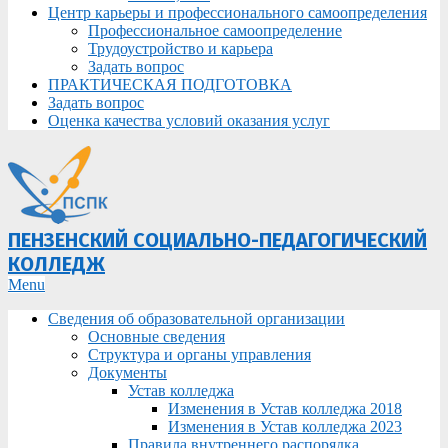
Центр карьеры и профессионального самоопределения
Профессиональное самоопределение
Трудоустройство и карьера
Задать вопрос
ПРАКТИЧЕСКАЯ ПОДГОТОВКА
Задать вопрос
Оценка качества условий оказания услуг
ПЕНЗЕНСКИЙ СОЦИАЛЬНО-ПЕДАГОГИЧЕСКИЙ
КОЛЛЕДЖ
Primary
Menu
Navigation
Сведения об образовательной организации
Menu
Основные сведения
Структура и органы управления
Документы
Устав колледжа
Изменения в Устав колледжа 2018
Изменения в Устав колледжа 2023
Правила внутреннего распорядка