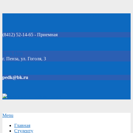
Skip
Добро пожаловать на официальный сайт колледжа!
to
content
(8412) 52-14-65 - Приемная
Click Here
г. Пенза, ул. Гоголя, 3
pedk@bk.ru
Версия для слабовидящих
Secondary
Menu
Navigation
Главная
Menu
Студенту