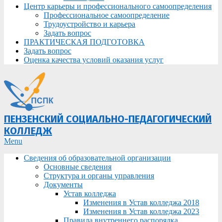
Центр карьеры и профессионального самоопределения
Профессиональное самоопределение
Трудоустройство и карьера
Задать вопрос
ПРАКТИЧЕСКАЯ ПОДГОТОВКА
Задать вопрос
Оценка качества условий оказания услуг
ПЕНЗЕНСКИЙ СОЦИАЛЬНО-ПЕДАГОГИЧЕСКИЙ
КОЛЛЕДЖ
Primary
Menu
Navigation
Сведения об образовательной организации
Menu
Основные сведения
Структура и органы управления
Документы
Устав колледжа
Изменения в Устав колледжа 2018
Изменения в Устав колледжа 2023
Правила внутреннего распорядка