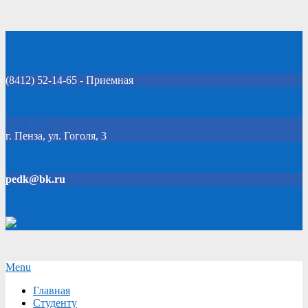
Skip
Добро пожаловать на официальный сайт колледжа!
to
content
(8412) 52-14-65 - Приемная
Click Here
г. Пенза, ул. Гоголя, 3
pedk@bk.ru
Версия для слабовидящих
Secondary
Menu
Navigation
Главная
Menu
Студенту