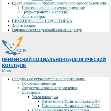
Центр карьеры и профессионального самоопределения
Профессиональное самоопределение
Трудоустройство и карьера
Задать вопрос
ПРАКТИЧЕСКАЯ ПОДГОТОВКА
Задать вопрос
Оценка качества условий оказания услуг
ПЕНЗЕНСКИЙ СОЦИАЛЬНО-ПЕДАГОГИЧЕСКИЙ
КОЛЛЕДЖ
Primary
Menu
Navigation
Сведения об образовательной организации
Menu
Основные сведения
Структура и органы управления
Документы
Устав колледжа
Изменения в Устав колледжа 2018
Изменения в Устав колледжа 2023
Правила внутреннего распорядка