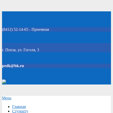
Skip
Добро пожаловать на официальный сайт колледжа!
to
content
(8412) 52-14-65 - Приемная
Click Here
г. Пенза, ул. Гоголя, 3
pedk@bk.ru
Версия для слабовидящих
Secondary
Menu
Navigation
Главная
Menu
Студенту