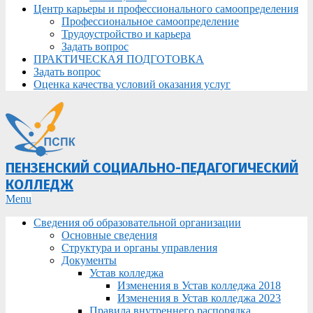
Центр карьеры и профессионального самоопределения
Профессиональное самоопределение
Трудоустройство и карьера
Задать вопрос
ПРАКТИЧЕСКАЯ ПОДГОТОВКА
Задать вопрос
Оценка качества условий оказания услуг
ПЕНЗЕНСКИЙ СОЦИАЛЬНО-ПЕДАГОГИЧЕСКИЙ
КОЛЛЕДЖ
Primary
Menu
Navigation
Сведения об образовательной организации
Menu
Основные сведения
Структура и органы управления
Документы
Устав колледжа
Изменения в Устав колледжа 2018
Изменения в Устав колледжа 2023
Правила внутреннего распорядка