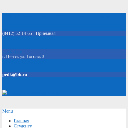
Skip
Добро пожаловать на официальный сайт колледжа!
to
content
(8412) 52-14-65 - Приемная
Click Here
г. Пенза, ул. Гоголя, 3
pedk@bk.ru
Версия для слабовидящих
Secondary
Menu
Navigation
Главная
Menu
Студенту