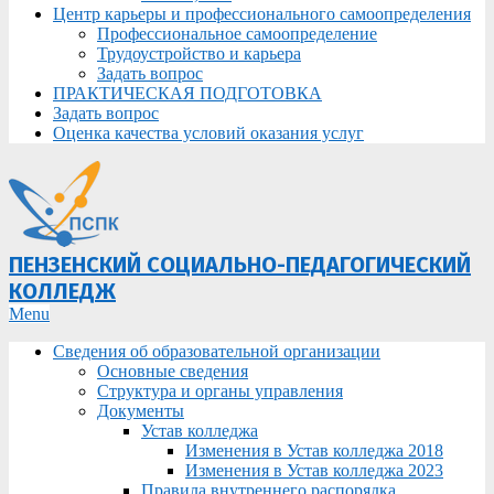
Центр карьеры и профессионального самоопределения
Профессиональное самоопределение
Трудоустройство и карьера
Задать вопрос
ПРАКТИЧЕСКАЯ ПОДГОТОВКА
Задать вопрос
Оценка качества условий оказания услуг
ПЕНЗЕНСКИЙ СОЦИАЛЬНО-ПЕДАГОГИЧЕСКИЙ
КОЛЛЕДЖ
Primary
Menu
Navigation
Сведения об образовательной организации
Menu
Основные сведения
Структура и органы управления
Документы
Устав колледжа
Изменения в Устав колледжа 2018
Изменения в Устав колледжа 2023
Правила внутреннего распорядка