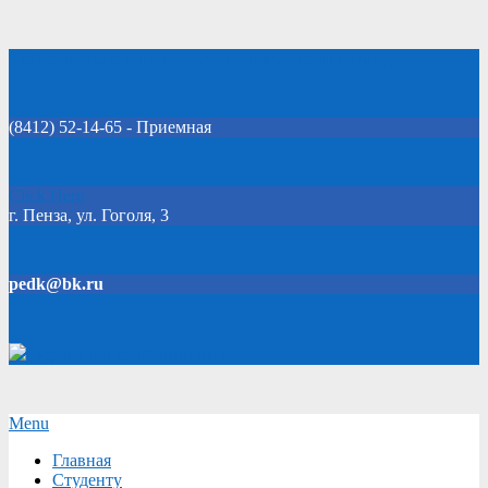
Skip
Добро пожаловать на официальный сайт колледжа!
to
content
(8412) 52-14-65 - Приемная
Click Here
г. Пенза, ул. Гоголя, 3
pedk@bk.ru
Версия для слабовидящих
Secondary
Menu
Navigation
Главная
Menu
Студенту