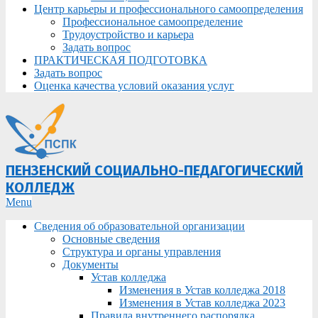
Центр карьеры и профессионального самоопределения
Профессиональное самоопределение
Трудоустройство и карьера
Задать вопрос
ПРАКТИЧЕСКАЯ ПОДГОТОВКА
Задать вопрос
Оценка качества условий оказания услуг
ПЕНЗЕНСКИЙ СОЦИАЛЬНО-ПЕДАГОГИЧЕСКИЙ
КОЛЛЕДЖ
Primary
Menu
Navigation
Сведения об образовательной организации
Menu
Основные сведения
Структура и органы управления
Документы
Устав колледжа
Изменения в Устав колледжа 2018
Изменения в Устав колледжа 2023
Правила внутреннего распорядка