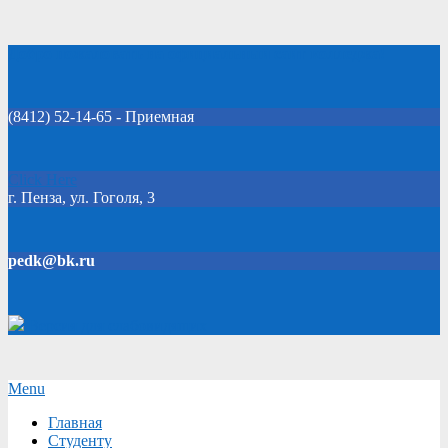
Skip
Добро пожаловать на официальный сайт колледжа!
to
content
(8412) 52-14-65 - Приемная
Click Here
г. Пенза, ул. Гоголя, 3
pedk@bk.ru
Версия для слабовидящих
Secondary
Menu
Navigation
Главная
Menu
Студенту