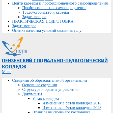
Центр карьеры и профессионального самоопределения
Профессиональное самоопределение
Трудоустройство и карьера
Задать вопрос
ПРАКТИЧЕСКАЯ ПОДГОТОВКА
Задать вопрос
Оценка качества условий оказания услуг
ПЕНЗЕНСКИЙ СОЦИАЛЬНО-ПЕДАГОГИЧЕСКИЙ
КОЛЛЕДЖ
Primary
Menu
Navigation
Сведения об образовательной организации
Menu
Основные сведения
Структура и органы управления
Документы
Устав колледжа
Изменения в Устав колледжа 2018
Изменения в Устав колледжа 2023
Правила внутреннего распорядка