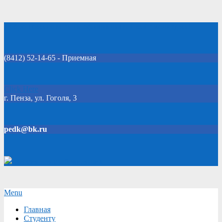
Skip
Добро пожаловать на официальный сайт колледжа!
to
content
(8412) 52-14-65 - Приемная
Click Here
г. Пенза, ул. Гоголя, 3
pedk@bk.ru
Версия для слабовидящих
Secondary
Menu
Navigation
Главная
Menu
Студенту