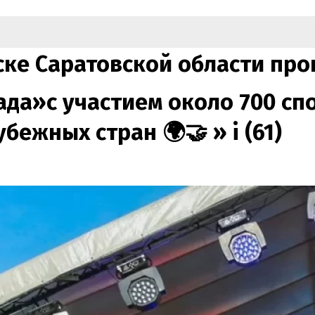
лынске Саратовской области 
»с участием около 700 спортс
рубежных стран 🌍🤝 »
i (61)