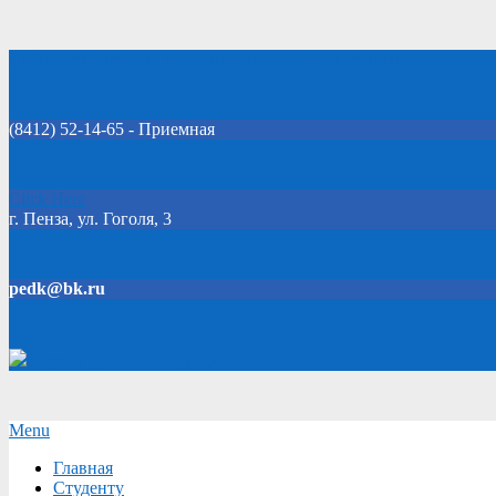
Skip
Добро пожаловать на официальный сайт колледжа!
to
content
(8412) 52-14-65 - Приемная
Click Here
г. Пенза, ул. Гоголя, 3
pedk@bk.ru
Версия для слабовидящих
Secondary
Menu
Navigation
Главная
Menu
Студенту