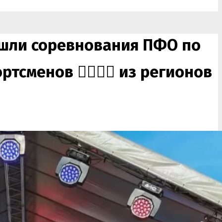
прошли соревнования ПФО по
менов 🏃‍♂️🏃‍♀️ из регионов