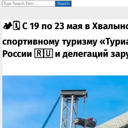
Search
🏕️🗓️ С 19 по 23 мая в Хва
спортивному туризму «Туриада
России 🇷🇺 и делегаций за