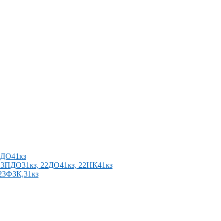
2ПДО41кз
п 23ПДО31кз, 22ДО41кз, 22НК41кз
 23ФЗК,31кз