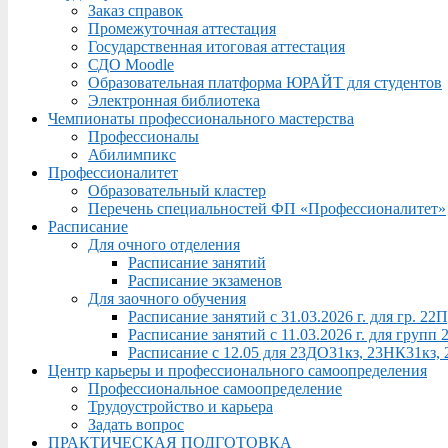
Заказ справок
Промежуточная аттестация
Государственная итоговая аттестация
СДО Moodle
Образовательная платформа ЮРАЙТ для студентов
Электронная библиотека
Чемпионаты профессионального мастерства
Профессионалы
Абилимпикс
Профессионалитет
Образовательный кластер
Перечень специальностей ФП «Профессионалитет»
Расписание
Для очного отделения
Расписание занятий
Расписание экзаменов
Для заочного обучения
Расписание занятий с 31.03.2026 г. для гр. 2
Расписание занятий с 11.03.2026 г. для груп
Расписание с 12.05 для 23ДО31кз, 23НК31кз,
Центр карьеры и профессионального самоопределения
Профессиональное самоопределение
Трудоустройство и карьера
Задать вопрос
ПРАКТИЧЕСКАЯ ПОДГОТОВКА