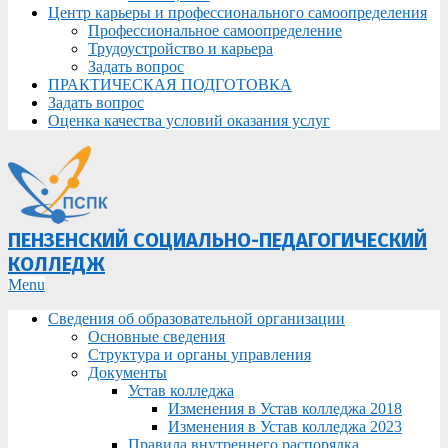
Центр карьеры и профессионального самоопределения
Профессиональное самоопределение
Трудоустройство и карьера
Задать вопрос
ПРАКТИЧЕСКАЯ ПОДГОТОВКА
Задать вопрос
Оценка качества условий оказания услуг
ПЕНЗЕНСКИЙ СОЦИАЛЬНО-ПЕДАГОГИЧЕСКИЙ
КОЛЛЕДЖ
Primary
Menu
Navigation
Сведения об образовательной организации
Menu
Основные сведения
Структура и органы управления
Документы
Устав колледжа
Изменения в Устав колледжа 2018
Изменения в Устав колледжа 2023
Правила внутреннего распорядка