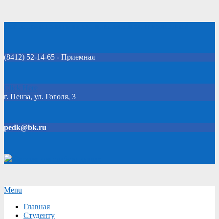
Skip
Добро пожаловать на официальный сайт колледжа!
to
content
(8412) 52-14-65 - Приемная
Click Here
г. Пенза, ул. Гоголя, 3
pedk@bk.ru
Версия для слабовидящих
Secondary
Menu
Navigation
Главная
Menu
Студенту