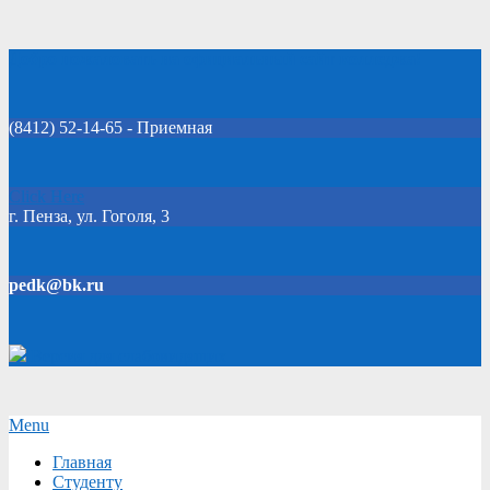
Skip
Добро пожаловать на официальный сайт колледжа!
to
content
(8412) 52-14-65 - Приемная
Click Here
г. Пенза, ул. Гоголя, 3
pedk@bk.ru
Версия для слабовидящих
Secondary
Menu
Navigation
Главная
Menu
Студенту