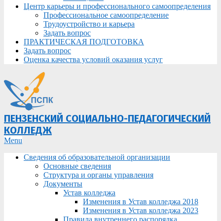
Центр карьеры и профессионального самоопределения
Профессиональное самоопределение
Трудоустройство и карьера
Задать вопрос
ПРАКТИЧЕСКАЯ ПОДГОТОВКА
Задать вопрос
Оценка качества условий оказания услуг
ПЕНЗЕНСКИЙ СОЦИАЛЬНО-ПЕДАГОГИЧЕСКИЙ
КОЛЛЕДЖ
Primary
Menu
Navigation
Сведения об образовательной организации
Menu
Основные сведения
Структура и органы управления
Документы
Устав колледжа
Изменения в Устав колледжа 2018
Изменения в Устав колледжа 2023
Правила внутреннего распорядка