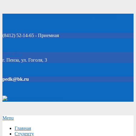
Skip
Добро пожаловать на официальный сайт колледжа!
to
content
(8412) 52-14-65 - Приемная
Click Here
г. Пенза, ул. Гоголя, 3
pedk@bk.ru
Версия для слабовидящих
Secondary
Menu
Navigation
Главная
Menu
Студенту