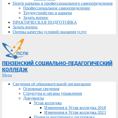
Центр карьеры и профессионального самоопределения
Профессиональное самоопределение
Трудоустройство и карьера
Задать вопрос
ПРАКТИЧЕСКАЯ ПОДГОТОВКА
Задать вопрос
Оценка качества условий оказания услуг
ПЕНЗЕНСКИЙ СОЦИАЛЬНО-ПЕДАГОГИЧЕСКИЙ
КОЛЛЕДЖ
Primary
Menu
Navigation
Сведения об образовательной организации
Menu
Основные сведения
Структура и органы управления
Документы
Устав колледжа
Изменения в Устав колледжа 2018
Изменения в Устав колледжа 2023
Правила внутреннего распорядка