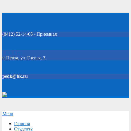
Skip
Добро пожаловать на официальный сайт колледжа!
to
content
(8412) 52-14-65 - Приемная
Click Here
г. Пенза, ул. Гоголя, 3
pedk@bk.ru
Версия для слабовидящих
Secondary
Menu
Navigation
Главная
Menu
Студенту