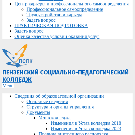
Центр карьеры и профессионального самоопределения
Профессиональное самоопределение
Трудоустройство и карьера
Задать вопрос
ПРАКТИЧЕСКАЯ ПОДГОТОВКА
Задать вопрос
Оценка качества условий оказания услуг
ПЕНЗЕНСКИЙ СОЦИАЛЬНО-ПЕДАГОГИЧЕСКИЙ
КОЛЛЕДЖ
Primary
Menu
Navigation
Сведения об образовательной организации
Menu
Основные сведения
Структура и органы управления
Документы
Устав колледжа
Изменения в Устав колледжа 2018
Изменения в Устав колледжа 2023
Правила внутреннего распорядка