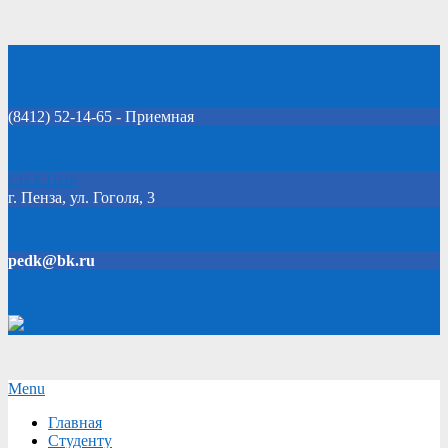
Skip
Добро пожаловать на официальный сайт колледжа!
to
content
(8412) 52-14-65 - Приемная
Click Here
г. Пенза, ул. Гоголя, 3
pedk@bk.ru
Версия для слабовидящих
Secondary
Menu
Navigation
Главная
Menu
Студенту