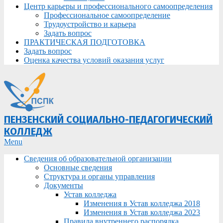
Центр карьеры и профессионального самоопределения
Профессиональное самоопределение
Трудоустройство и карьера
Задать вопрос
ПРАКТИЧЕСКАЯ ПОДГОТОВКА
Задать вопрос
Оценка качества условий оказания услуг
ПЕНЗЕНСКИЙ СОЦИАЛЬНО-ПЕДАГОГИЧЕСКИЙ
КОЛЛЕДЖ
Primary
Menu
Navigation
Сведения об образовательной организации
Menu
Основные сведения
Структура и органы управления
Документы
Устав колледжа
Изменения в Устав колледжа 2018
Изменения в Устав колледжа 2023
Правила внутреннего распорядка