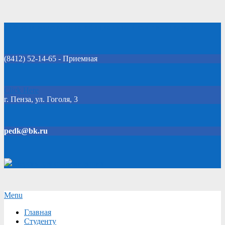
Skip
Добро пожаловать на официальный сайт колледжа!
to
content
(8412) 52-14-65 - Приемная
Click Here
г. Пенза, ул. Гоголя, 3
pedk@bk.ru
Версия для слабовидящих
Secondary
Menu
Navigation
Главная
Menu
Студенту