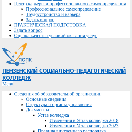
Центр карьеры и профессионального самоопределения
Профессиональное самоопределение
Трудоустройство и карьера
Задать вопрос
ПРАКТИЧЕСКАЯ ПОДГОТОВКА
Задать вопрос
Оценка качества условий оказания услуг
ПЕНЗЕНСКИЙ СОЦИАЛЬНО-ПЕДАГОГИЧЕСКИЙ
КОЛЛЕДЖ
Primary
Menu
Navigation
Сведения об образовательной организации
Menu
Основные сведения
Структура и органы управления
Документы
Устав колледжа
Изменения в Устав колледжа 2018
Изменения в Устав колледжа 2023
Правила внутреннего распорядка