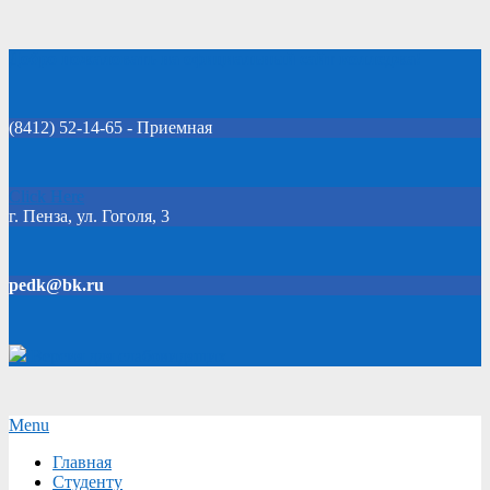
Skip
Добро пожаловать на официальный сайт колледжа!
to
content
(8412) 52-14-65 - Приемная
Click Here
г. Пенза, ул. Гоголя, 3
pedk@bk.ru
Версия для слабовидящих
Secondary
Menu
Navigation
Главная
Menu
Студенту