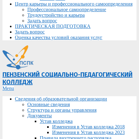
Центр карьеры и профессионального самоопределения
Профессиональное самоопределение
Трудоустройство и карьера
Задать вопрос
ПРАКТИЧЕСКАЯ ПОДГОТОВКА
Задать вопрос
Оценка качества условий оказания услуг
ПЕНЗЕНСКИЙ СОЦИАЛЬНО-ПЕДАГОГИЧЕСКИЙ
КОЛЛЕДЖ
Primary
Menu
Navigation
Сведения об образовательной организации
Menu
Основные сведения
Структура и органы управления
Документы
Устав колледжа
Изменения в Устав колледжа 2018
Изменения в Устав колледжа 2023
Правила внутреннего распорядка