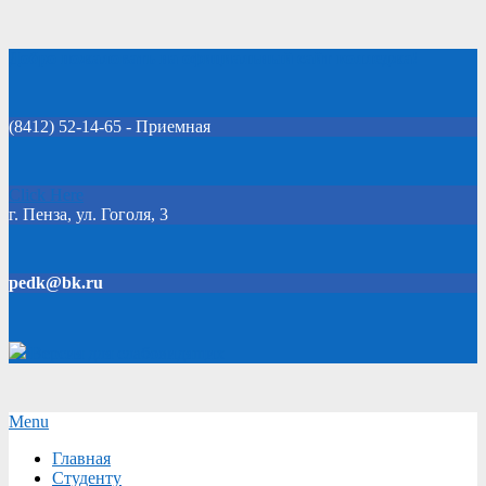
Skip
Добро пожаловать на официальный сайт колледжа!
to
content
(8412) 52-14-65 - Приемная
Click Here
г. Пенза, ул. Гоголя, 3
pedk@bk.ru
Версия для слабовидящих
Secondary
Menu
Navigation
Главная
Menu
Студенту