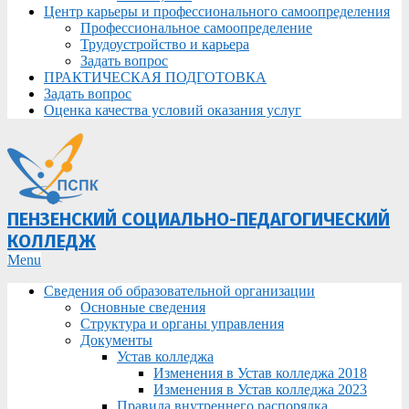
Центр карьеры и профессионального самоопределения
Профессиональное самоопределение
Трудоустройство и карьера
Задать вопрос
ПРАКТИЧЕСКАЯ ПОДГОТОВКА
Задать вопрос
Оценка качества условий оказания услуг
ПЕНЗЕНСКИЙ СОЦИАЛЬНО-ПЕДАГОГИЧЕСКИЙ
КОЛЛЕДЖ
Primary
Menu
Navigation
Сведения об образовательной организации
Menu
Основные сведения
Структура и органы управления
Документы
Устав колледжа
Изменения в Устав колледжа 2018
Изменения в Устав колледжа 2023
Правила внутреннего распорядка