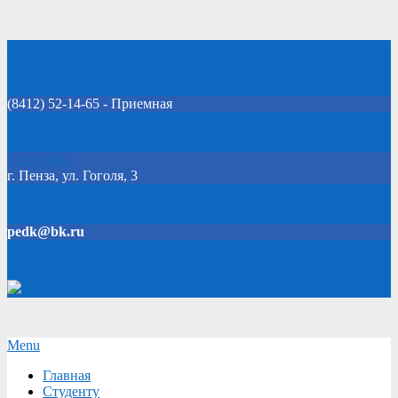
Skip
Добро пожаловать на официальный сайт колледжа!
to
content
(8412) 52-14-65 - Приемная
Click Here
г. Пенза, ул. Гоголя, 3
pedk@bk.ru
Версия для слабовидящих
Secondary
Menu
Navigation
Главная
Menu
Студенту