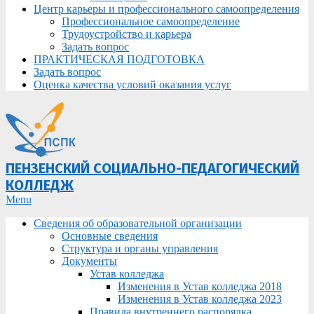
Центр карьеры и профессионального самоопределения
Профессиональное самоопределение
Трудоустройство и карьера
Задать вопрос
ПРАКТИЧЕСКАЯ ПОДГОТОВКА
Задать вопрос
Оценка качества условий оказания услуг
ПЕНЗЕНСКИЙ СОЦИАЛЬНО-ПЕДАГОГИЧЕСКИЙ
КОЛЛЕДЖ
Primary
Menu
Navigation
Сведения об образовательной организации
Menu
Основные сведения
Структура и органы управления
Документы
Устав колледжа
Изменения в Устав колледжа 2018
Изменения в Устав колледжа 2023
Правила внутреннего распорядка