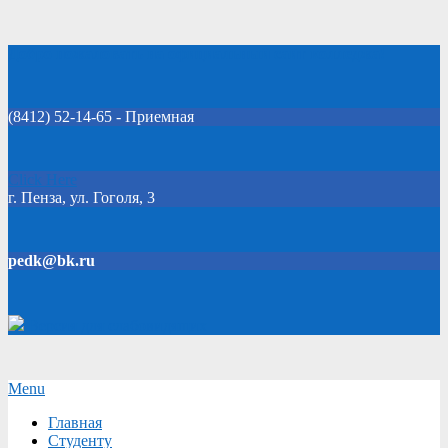
Skip
Добро пожаловать на официальный сайт колледжа!
to
content
(8412) 52-14-65 - Приемная
Click Here
г. Пенза, ул. Гоголя, 3
pedk@bk.ru
Версия для слабовидящих
Secondary
Menu
Navigation
Главная
Menu
Студенту