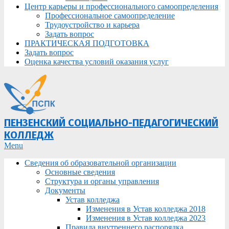
Центр карьеры и профессионального самоопределения
Профессиональное самоопределение
Трудоустройство и карьера
Задать вопрос
ПРАКТИЧЕСКАЯ ПОДГОТОВКА
Задать вопрос
Оценка качества условий оказания услуг
ПЕНЗЕНСКИЙ СОЦИАЛЬНО-ПЕДАГОГИЧЕСКИЙ
КОЛЛЕДЖ
Primary
Menu
Navigation
Сведения об образовательной организации
Menu
Основные сведения
Структура и органы управления
Документы
Устав колледжа
Изменения в Устав колледжа 2018
Изменения в Устав колледжа 2023
Правила внутреннего распорядка