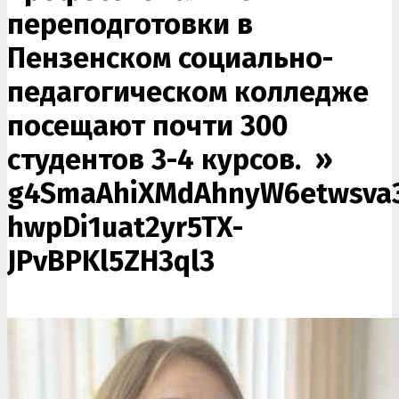
переподготовки в
Пензенском социально-
педагогическом колледже
посещают почти 300
студентов 3-4 курсов. »
g4SmaAhiXMdAhnyW6etwsva
hwpDi1uat2yr5TX-
JPvBPKl5ZH3ql3