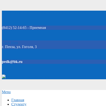
Skip
Добро пожаловать на официальный сайт колледжа!
to
content
(8412) 52-14-65 - Приемная
Click Here
г. Пенза, ул. Гоголя, 3
pedk@bk.ru
Версия для слабовидящих
Secondary
Menu
Navigation
Главная
Menu
Студенту