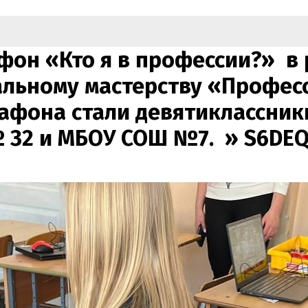
н «Кто я в профессии?» в р
альному мастерству «Профе
афона стали девятиклассники
 32 и МБОУ СОШ №7. »
S6DEQ