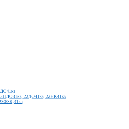
2ПДО41кз
п 23ПДО31кз, 22ДО41кз, 22НК41кз
 23ФЗК,31кз