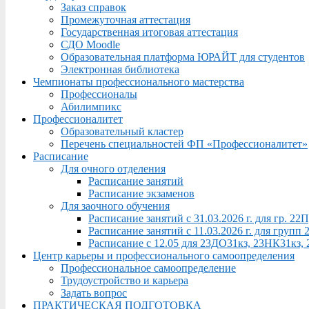
Заказ справок
Промежуточная аттестация
Государственная итоговая аттестация
СДО Moodle
Образовательная платформа ЮРАЙТ для студентов
Электронная библиотека
Чемпионаты профессионального мастерства
Профессионалы
Абилимпикс
Профессионалитет
Образовательный кластер
Перечень специальностей ФП «Профессионалитет»
Расписание
Для очного отделения
Расписание занятий
Расписание экзаменов
Для заочного обучения
Расписание занятий с 31.03.2026 г. для гр. 2
Расписание занятий с 11.03.2026 г. для груп
Расписание с 12.05 для 23ДО31кз, 23НК31кз,
Центр карьеры и профессионального самоопределения
Профессиональное самоопределение
Трудоустройство и карьера
Задать вопрос
ПРАКТИЧЕСКАЯ ПОДГОТОВКА