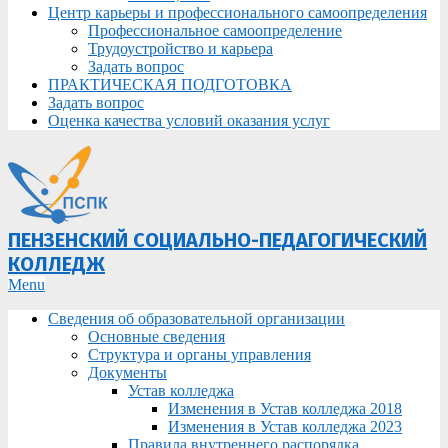
Центр карьеры и профессионального самоопределения
Профессиональное самоопределение
Трудоустройство и карьера
Задать вопрос
ПРАКТИЧЕСКАЯ ПОДГОТОВКА
Задать вопрос
Оценка качества условий оказания услуг
ПЕНЗЕНСКИЙ СОЦИАЛЬНО-ПЕДАГОГИЧЕСКИЙ
КОЛЛЕДЖ
Primary
Menu
Navigation
Сведения об образовательной организации
Menu
Основные сведения
Структура и органы управления
Документы
Устав колледжа
Изменения в Устав колледжа 2018
Изменения в Устав колледжа 2023
Правила внутреннего распорядка