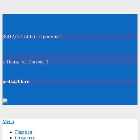
Skip
Добро пожаловать на официальный сайт колледжа!
to
content
(8412) 52-14-65 - Приемная
Click Here
г. Пенза, ул. Гоголя, 3
pedk@bk.ru
Версия для слабовидящих
Secondary
Menu
Navigation
Главная
Menu
Студенту