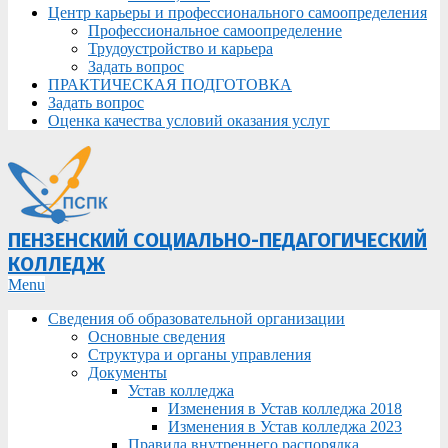
Центр карьеры и профессионального самоопределения
Профессиональное самоопределение
Трудоустройство и карьера
Задать вопрос
ПРАКТИЧЕСКАЯ ПОДГОТОВКА
Задать вопрос
Оценка качества условий оказания услуг
ПЕНЗЕНСКИЙ СОЦИАЛЬНО-ПЕДАГОГИЧЕСКИЙ
КОЛЛЕДЖ
Primary
Menu
Navigation
Сведения об образовательной организации
Menu
Основные сведения
Структура и органы управления
Документы
Устав колледжа
Изменения в Устав колледжа 2018
Изменения в Устав колледжа 2023
Правила внутреннего распорядка