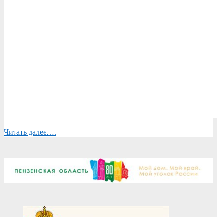
Читать далее….
2024-
08-
16