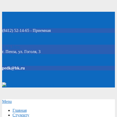
Skip
Добро пожаловать на официальный сайт колледжа!
to
content
(8412) 52-14-65 - Приемная
Click Here
г. Пенза, ул. Гоголя, 3
pedk@bk.ru
Версия для слабовидящих
Secondary
Menu
Navigation
Главная
Menu
Студенту