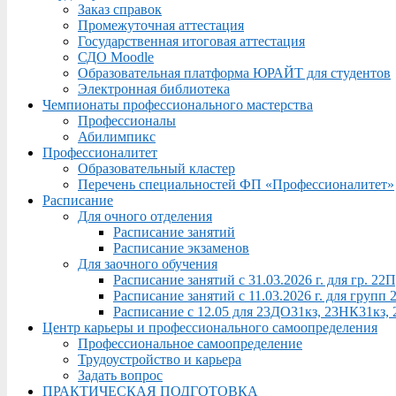
Заказ справок
Промежуточная аттестация
Государственная итоговая аттестация
СДО Moodle
Образовательная платформа ЮРАЙТ для студентов
Электронная библиотека
Чемпионаты профессионального мастерства
Профессионалы
Абилимпикс
Профессионалитет
Образовательный кластер
Перечень специальностей ФП «Профессионалитет»
Расписание
Для очного отделения
Расписание занятий
Расписание экзаменов
Для заочного обучения
Расписание занятий с 31.03.2026 г. для гр. 2
Расписание занятий с 11.03.2026 г. для груп
Расписание с 12.05 для 23ДО31кз, 23НК31кз,
Центр карьеры и профессионального самоопределения
Профессиональное самоопределение
Трудоустройство и карьера
Задать вопрос
ПРАКТИЧЕСКАЯ ПОДГОТОВКА