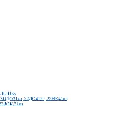
2ПДО41кз
п 23ПДО31кз, 22ДО41кз, 22НК41кз
 23ФЗК,31кз