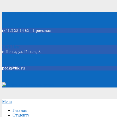
Skip
Добро пожаловать на официальный сайт колледжа!
to
content
(8412) 52-14-65 - Приемная
Click Here
г. Пенза, ул. Гоголя, 3
pedk@bk.ru
Версия для слабовидящих
Secondary
Menu
Navigation
Главная
Menu
Студенту