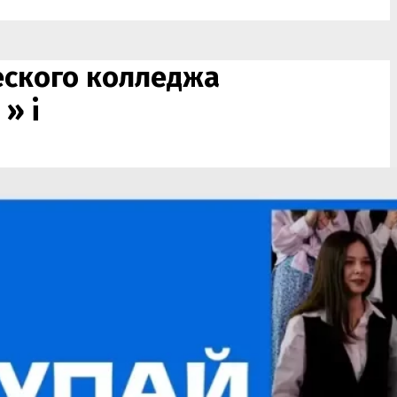
еского колледжа
! »
i