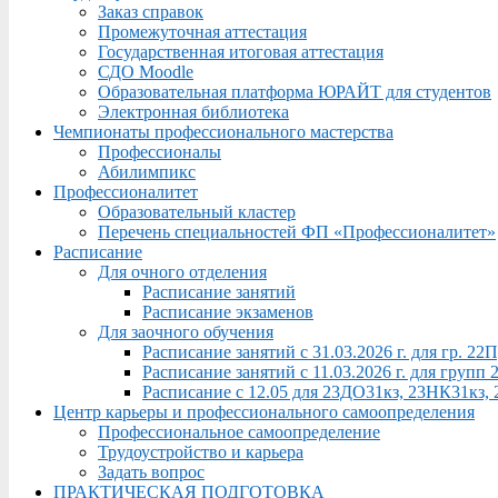
Заказ справок
Промежуточная аттестация
Государственная итоговая аттестация
СДО Moodle
Образовательная платформа ЮРАЙТ для студентов
Электронная библиотека
Чемпионаты профессионального мастерства
Профессионалы
Абилимпикс
Профессионалитет
Образовательный кластер
Перечень специальностей ФП «Профессионалитет»
Расписание
Для очного отделения
Расписание занятий
Расписание экзаменов
Для заочного обучения
Расписание занятий с 31.03.2026 г. для гр. 2
Расписание занятий с 11.03.2026 г. для груп
Расписание с 12.05 для 23ДО31кз, 23НК31кз,
Центр карьеры и профессионального самоопределения
Профессиональное самоопределение
Трудоустройство и карьера
Задать вопрос
ПРАКТИЧЕСКАЯ ПОДГОТОВКА