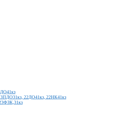
2ПДО41кз
п 23ПДО31кз, 22ДО41кз, 22НК41кз
 23ФЗК,31кз