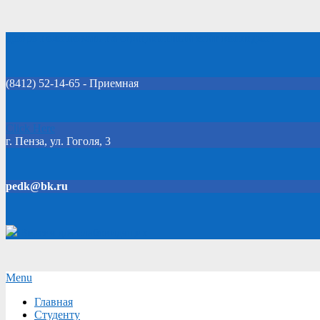
Skip
Добро пожаловать на официальный сайт колледжа!
to
content
(8412) 52-14-65 - Приемная
Click Here
г. Пенза, ул. Гоголя, 3
pedk@bk.ru
Версия для слабовидящих
Secondary
Menu
Navigation
Главная
Menu
Студенту