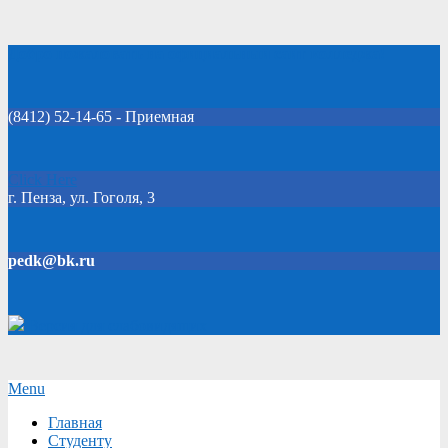
Skip
Добро пожаловать на официальный сайт колледжа!
to
content
(8412) 52-14-65 - Приемная
Click Here
г. Пенза, ул. Гоголя, 3
pedk@bk.ru
Версия для слабовидящих
Secondary
Menu
Navigation
Главная
Menu
Студенту