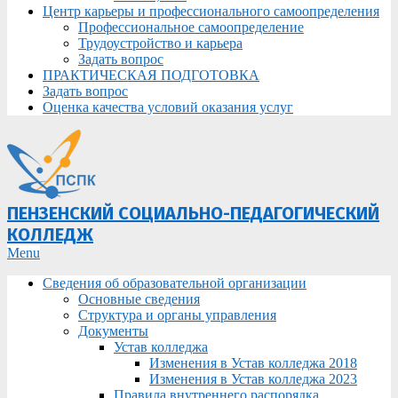
Центр карьеры и профессионального самоопределения
Профессиональное самоопределение
Трудоустройство и карьера
Задать вопрос
ПРАКТИЧЕСКАЯ ПОДГОТОВКА
Задать вопрос
Оценка качества условий оказания услуг
ПЕНЗЕНСКИЙ СОЦИАЛЬНО-ПЕДАГОГИЧЕСКИЙ
КОЛЛЕДЖ
Primary
Menu
Navigation
Сведения об образовательной организации
Menu
Основные сведения
Структура и органы управления
Документы
Устав колледжа
Изменения в Устав колледжа 2018
Изменения в Устав колледжа 2023
Правила внутреннего распорядка