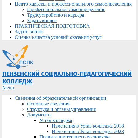
Центр карьеры и профессионального самоопределения
Профессиональное самоопределение
Трудоустройство и карьера
Задать вопрос
ПРАКТИЧЕСКАЯ ПОДГОТОВКА
Задать вопрос
Оценка качества условий оказания услуг
ПЕНЗЕНСКИЙ СОЦИАЛЬНО-ПЕДАГОГИЧЕСКИЙ
КОЛЛЕДЖ
Primary
Menu
Navigation
Сведения об образовательной организации
Menu
Основные сведения
Структура и органы управления
Документы
Устав колледжа
Изменения в Устав колледжа 2018
Изменения в Устав колледжа 2023
Правила внутреннего распорядка