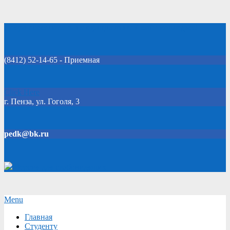
Skip
Добро пожаловать на официальный сайт колледжа!
to
content
(8412) 52-14-65 - Приемная
Click Here
г. Пенза, ул. Гоголя, 3
pedk@bk.ru
Версия для слабовидящих
Secondary
Menu
Navigation
Главная
Menu
Студенту