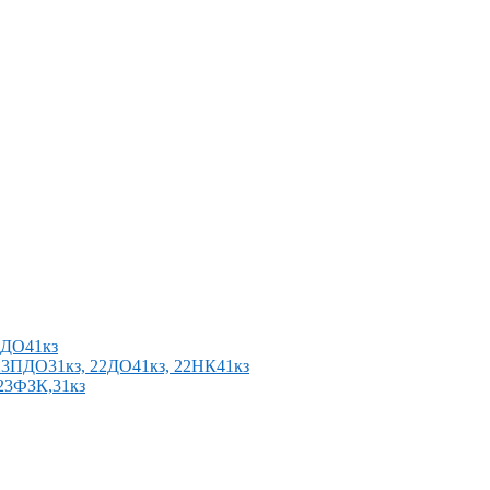
2ПДО41кз
п 23ПДО31кз, 22ДО41кз, 22НК41кз
 23ФЗК,31кз