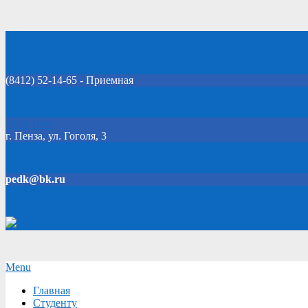
Skip
Добро пожаловать на официальный сайт колледжа!
to
content
(8412) 52-14-65 - Приемная
Click Here
г. Пенза, ул. Гоголя, 3
pedk@bk.ru
Версия для слабовидящих
Secondary
Menu
Navigation
Главная
Menu
Студенту