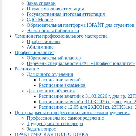
Заказ справок
Промежуточная аттестация
Государственная итоговая аттестация
СДО Moodle
Образовательная платформа ЮРАЙТ для студентов
Электронная библиотека
Чемпионаты профессионального мастерства
Профессионалы
Абилимпикс
Профессионалитет
Образовательный кластер
Перечень специальностей ФП «Профессионалитет»
Расписание
Для очного отделения
Расписание занятий
Расписание экзаменов
Для заочного обучения
Расписание занятий с 31.03.2026 г. для гр. 2
Расписание занятий с 11.03.2026 г. для груп
Расписание с 12.05 для 23ДО31кз, 23НК31кз,
Центр карьеры и профессионального самоопределения
Профессиональное самоопределение
Трудоустройство и карьера
Задать вопрос
ПРАКТИЧЕСКАЯ ПОДГОТОВКА