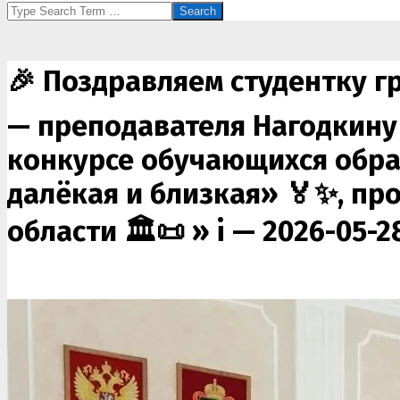
Search
🎉 Поздравляем студентку г
— преподавателя Нагодкину 
конкурсе обучающихся обра
далёкая и близкая» 🏅✨, п
области 🏛️📜 »
i — 2026-05-2