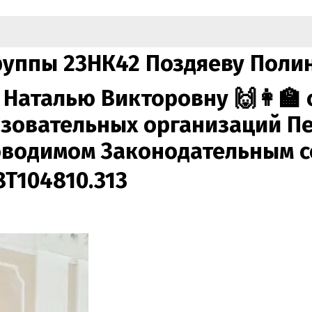
руппы 23НК42 Поздяеву Полину
Наталью Викторовну 🙌👩‍🏫 
зовательных организаций Пе
роводимом Законодательным 
8T104810.313