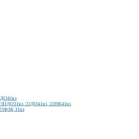
2ПДО41кз
п 23ПДО31кз, 22ДО41кз, 22НК41кз
 23ФЗК,31кз