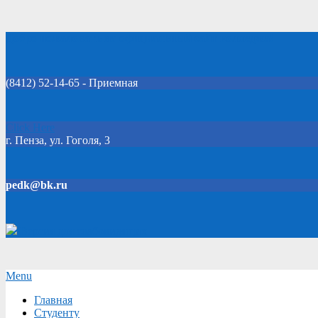
Skip
Добро пожаловать на официальный сайт колледжа!
to
content
(8412) 52-14-65 - Приемная
Click Here
г. Пенза, ул. Гоголя, 3
pedk@bk.ru
Версия для слабовидящих
Secondary
Menu
Navigation
Главная
Menu
Студенту