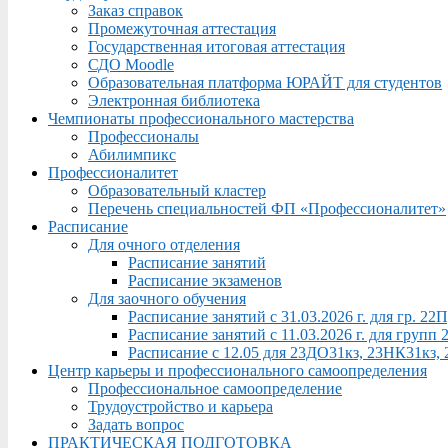
Заказ справок
Промежуточная аттестация
Государственная итоговая аттестация
СДО Moodle
Образовательная платформа ЮРАЙТ для студентов
Электронная библиотека
Чемпионаты профессионального мастерства
Профессионалы
Абилимпикс
Профессионалитет
Образовательный кластер
Перечень специальностей ФП «Профессионалитет»
Расписание
Для очного отделения
Расписание занятий
Расписание экзаменов
Для заочного обучения
Расписание занятий с 31.03.2026 г. для гр. 2
Расписание занятий с 11.03.2026 г. для груп
Расписание с 12.05 для 23ДО31кз, 23НК31кз,
Центр карьеры и профессионального самоопределения
Профессиональное самоопределение
Трудоустройство и карьера
Задать вопрос
ПРАКТИЧЕСКАЯ ПОДГОТОВКА