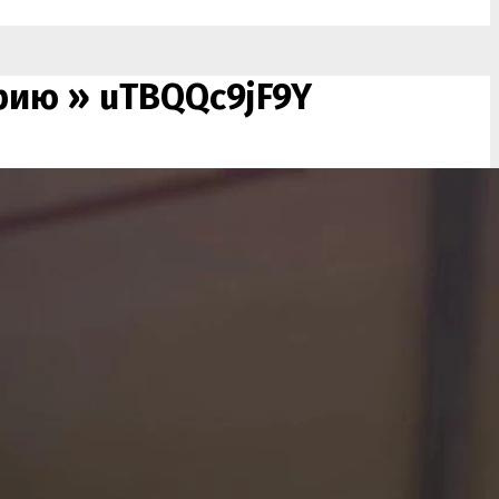
ерию »
uTBQQc9jF9Y