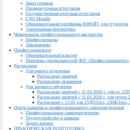
Заказ справок
Промежуточная аттестация
Государственная итоговая аттестация
СДО Moodle
Образовательная платформа ЮРАЙТ для студентов
Электронная библиотека
Чемпионаты профессионального мастерства
Профессионалы
Абилимпикс
Профессионалитет
Образовательный кластер
Перечень специальностей ФП «Профессионалитет»
Расписание
Для очного отделения
Расписание занятий
Расписание экзаменов
Для заочного обучения
Расписание занятий с 31.03.2026 г. для гр. 2
Расписание занятий с 11.03.2026 г. для груп
Расписание с 12.05 для 23ДО31кз, 23НК31кз,
Центр карьеры и профессионального самоопределения
Профессиональное самоопределение
Трудоустройство и карьера
Задать вопрос
ПРАКТИЧЕСКАЯ ПОДГОТОВКА