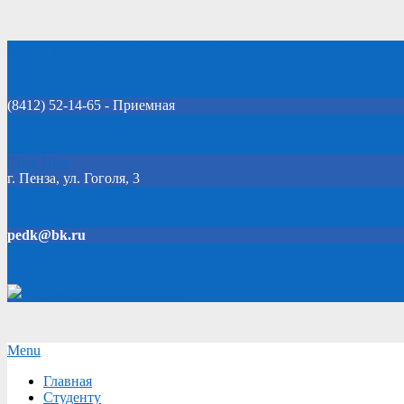
Skip
Добро пожаловать на официальный сайт колледжа!
to
content
(8412) 52-14-65 - Приемная
Click Here
г. Пенза, ул. Гоголя, 3
pedk@bk.ru
Версия для слабовидящих
Secondary
Menu
Navigation
Главная
Menu
Студенту