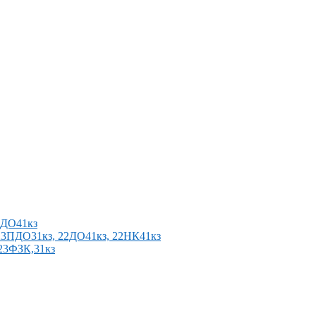
2ПДО41кз
п 23ПДО31кз, 22ДО41кз, 22НК41кз
 23ФЗК,31кз