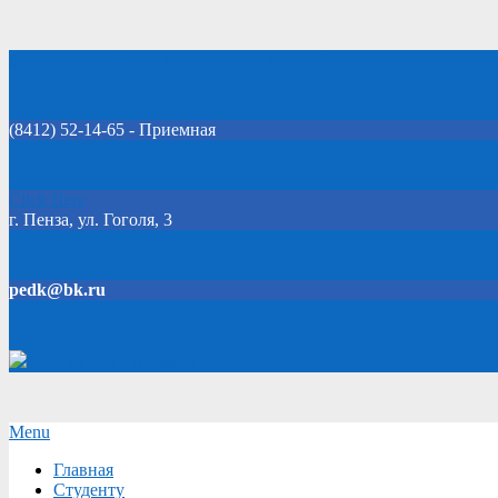
Skip
Добро пожаловать на официальный сайт колледжа!
to
content
(8412) 52-14-65 - Приемная
Click Here
г. Пенза, ул. Гоголя, 3
pedk@bk.ru
Версия для слабовидящих
Secondary
Menu
Navigation
Главная
Menu
Студенту