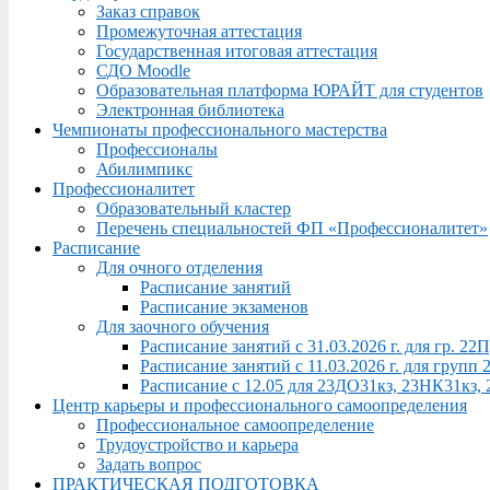
Заказ справок
Промежуточная аттестация
Государственная итоговая аттестация
СДО Moodle
Образовательная платформа ЮРАЙТ для студентов
Электронная библиотека
Чемпионаты профессионального мастерства
Профессионалы
Абилимпикс
Профессионалитет
Образовательный кластер
Перечень специальностей ФП «Профессионалитет»
Расписание
Для очного отделения
Расписание занятий
Расписание экзаменов
Для заочного обучения
Расписание занятий с 31.03.2026 г. для гр. 2
Расписание занятий с 11.03.2026 г. для груп
Расписание с 12.05 для 23ДО31кз, 23НК31кз,
Центр карьеры и профессионального самоопределения
Профессиональное самоопределение
Трудоустройство и карьера
Задать вопрос
ПРАКТИЧЕСКАЯ ПОДГОТОВКА