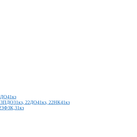
2ПДО41кз
п 23ПДО31кз, 22ДО41кз, 22НК41кз
 23ФЗК,31кз