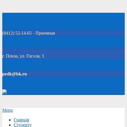
Skip
Добро пожаловать на официальный сайт колледжа!
to
content
(8412) 52-14-65 - Приемная
Click Here
г. Пенза, ул. Гоголя, 3
pedk@bk.ru
Версия для слабовидящих
Secondary
Menu
Navigation
Главная
Menu
Студенту