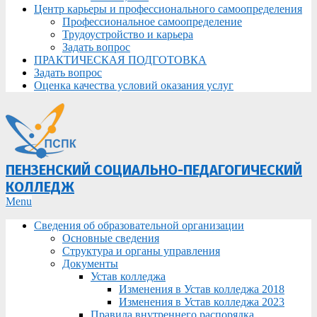
Центр карьеры и профессионального самоопределения
Профессиональное самоопределение
Трудоустройство и карьера
Задать вопрос
ПРАКТИЧЕСКАЯ ПОДГОТОВКА
Задать вопрос
Оценка качества условий оказания услуг
ПЕНЗЕНСКИЙ СОЦИАЛЬНО-ПЕДАГОГИЧЕСКИЙ
КОЛЛЕДЖ
Primary
Menu
Navigation
Сведения об образовательной организации
Menu
Основные сведения
Структура и органы управления
Документы
Устав колледжа
Изменения в Устав колледжа 2018
Изменения в Устав колледжа 2023
Правила внутреннего распорядка