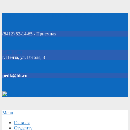
Skip
Добро пожаловать на официальный сайт колледжа!
to
content
(8412) 52-14-65 - Приемная
Click Here
г. Пенза, ул. Гоголя, 3
pedk@bk.ru
Версия для слабовидящих
Secondary
Menu
Navigation
Главная
Menu
Студенту