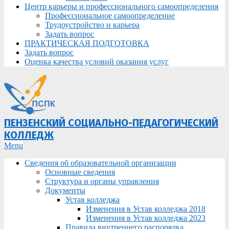
Центр карьеры и профессионального самоопределения
Профессиональное самоопределение
Трудоустройство и карьера
Задать вопрос
ПРАКТИЧЕСКАЯ ПОДГОТОВКА
Задать вопрос
Оценка качества условий оказания услуг
ПЕНЗЕНСКИЙ СОЦИАЛЬНО-ПЕДАГОГИЧЕСКИЙ
КОЛЛЕДЖ
Primary
Menu
Navigation
Сведения об образовательной организации
Menu
Основные сведения
Структура и органы управления
Документы
Устав колледжа
Изменения в Устав колледжа 2018
Изменения в Устав колледжа 2023
Правила внутреннего распорядка