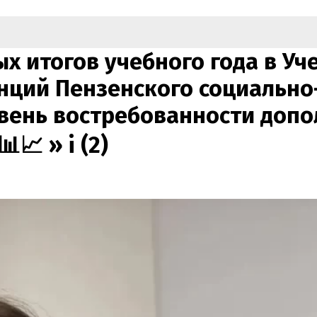
х итогов учебного года в Уч
ций Пензенского социально
вень востребованности доп
📊📈 »
i (2)