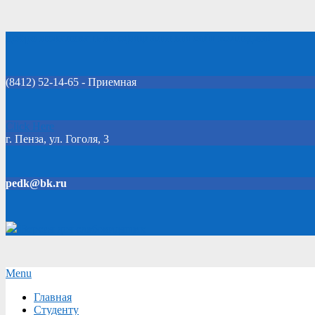
Skip
Добро пожаловать на официальный сайт колледжа!
to
content
(8412) 52-14-65 - Приемная
Click Here
г. Пенза, ул. Гоголя, 3
pedk@bk.ru
Версия для слабовидящих
Secondary
Menu
Navigation
Главная
Menu
Студенту