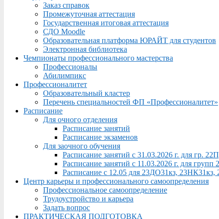
Заказ справок
Промежуточная аттестация
Государственная итоговая аттестация
СДО Moodle
Образовательная платформа ЮРАЙТ для студентов
Электронная библиотека
Чемпионаты профессионального мастерства
Профессионалы
Абилимпикс
Профессионалитет
Образовательный кластер
Перечень специальностей ФП «Профессионалитет»
Расписание
Для очного отделения
Расписание занятий
Расписание экзаменов
Для заочного обучения
Расписание занятий с 31.03.2026 г. для гр. 2
Расписание занятий с 11.03.2026 г. для груп
Расписание с 12.05 для 23ДО31кз, 23НК31кз,
Центр карьеры и профессионального самоопределения
Профессиональное самоопределение
Трудоустройство и карьера
Задать вопрос
ПРАКТИЧЕСКАЯ ПОДГОТОВКА