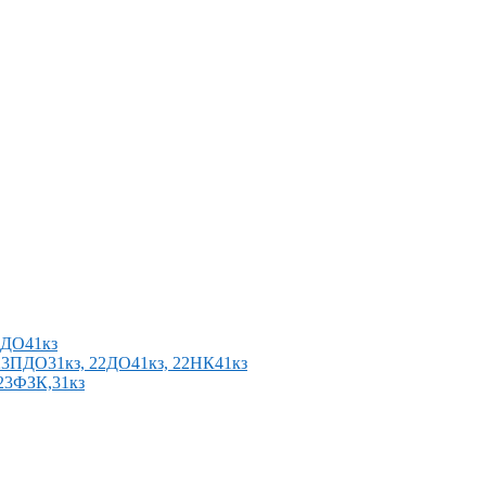
2ПДО41кз
п 23ПДО31кз, 22ДО41кз, 22НК41кз
 23ФЗК,31кз