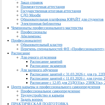
Заказ справок
Промежуточная аттестация
Государственная итоговая аттестация
СДО Moodle
Образовательная платформа ЮРАЙТ для студентов
Электронная библиотека
Чемпионаты профессионального мастерства
Профессионалы
Абилимпикс
Профессионалитет
Образовательный кластер
Перечень специальностей ФП «Профессионалитет»
Расписание
Для очного отделения
Расписание занятий
Расписание экзаменов
Для заочного обучения
Расписание занятий с 31.03.2026 г. для гр. 2
Расписание занятий с 11.03.2026 г. для груп
Расписание с 12.05 для 23ДО31кз, 23НК31кз,
Центр карьеры и профессионального самоопределения
Профессиональное самоопределение
Трудоустройство и карьера
Задать вопрос
ПРАКТИЧЕСКАЯ ПОДГОТОВКА