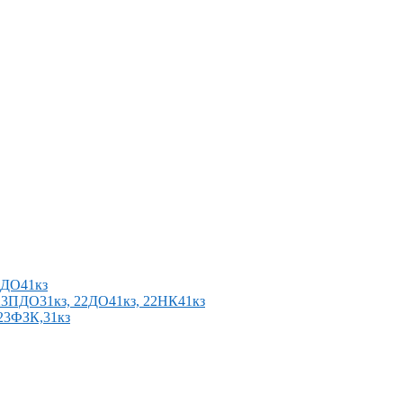
2ПДО41кз
п 23ПДО31кз, 22ДО41кз, 22НК41кз
 23ФЗК,31кз