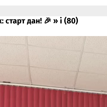
 старт дан! 🎉 »
i (80)