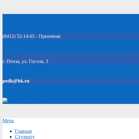
Skip
Добро пожаловать на официальный сайт колледжа!
to
content
(8412) 52-14-65 - Приемная
Click Here
г. Пенза, ул. Гоголя, 3
pedk@bk.ru
Версия для слабовидящих
Secondary
Menu
Navigation
Главная
Menu
Студенту