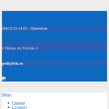
Skip
Добро пожаловать на официальный сайт колледжа!
to
content
(8412) 52-14-65 - Приемная
Click Here
г. Пенза, ул. Гоголя, 3
pedk@bk.ru
Версия для слабовидящих
Secondary
Menu
Navigation
Главная
Menu
Студенту