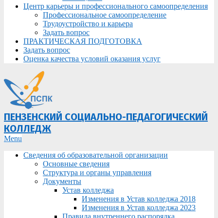
Центр карьеры и профессионального самоопределения
Профессиональное самоопределение
Трудоустройство и карьера
Задать вопрос
ПРАКТИЧЕСКАЯ ПОДГОТОВКА
Задать вопрос
Оценка качества условий оказания услуг
ПЕНЗЕНСКИЙ СОЦИАЛЬНО-ПЕДАГОГИЧЕСКИЙ
КОЛЛЕДЖ
Primary
Menu
Navigation
Сведения об образовательной организации
Menu
Основные сведения
Структура и органы управления
Документы
Устав колледжа
Изменения в Устав колледжа 2018
Изменения в Устав колледжа 2023
Правила внутреннего распорядка