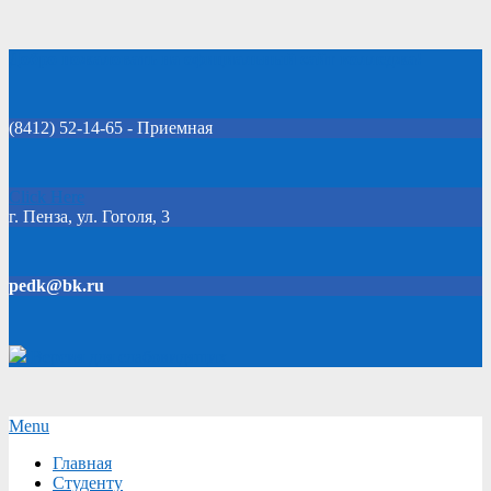
Skip
Добро пожаловать на официальный сайт колледжа!
to
content
(8412) 52-14-65 - Приемная
Click Here
г. Пенза, ул. Гоголя, 3
pedk@bk.ru
Версия для слабовидящих
Secondary
Menu
Navigation
Главная
Menu
Студенту