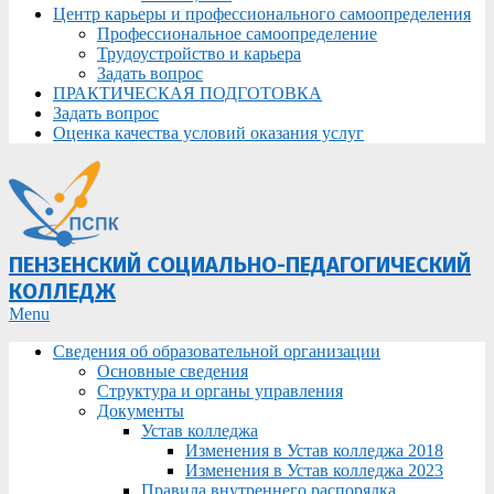
Центр карьеры и профессионального самоопределения
Профессиональное самоопределение
Трудоустройство и карьера
Задать вопрос
ПРАКТИЧЕСКАЯ ПОДГОТОВКА
Задать вопрос
Оценка качества условий оказания услуг
ПЕНЗЕНСКИЙ СОЦИАЛЬНО-ПЕДАГОГИЧЕСКИЙ
КОЛЛЕДЖ
Primary
Menu
Navigation
Сведения об образовательной организации
Menu
Основные сведения
Структура и органы управления
Документы
Устав колледжа
Изменения в Устав колледжа 2018
Изменения в Устав колледжа 2023
Правила внутреннего распорядка