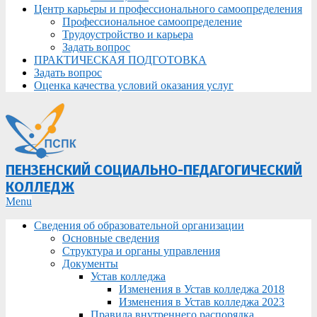
Центр карьеры и профессионального самоопределения
Профессиональное самоопределение
Трудоустройство и карьера
Задать вопрос
ПРАКТИЧЕСКАЯ ПОДГОТОВКА
Задать вопрос
Оценка качества условий оказания услуг
ПЕНЗЕНСКИЙ СОЦИАЛЬНО-ПЕДАГОГИЧЕСКИЙ
КОЛЛЕДЖ
Primary
Menu
Navigation
Сведения об образовательной организации
Menu
Основные сведения
Структура и органы управления
Документы
Устав колледжа
Изменения в Устав колледжа 2018
Изменения в Устав колледжа 2023
Правила внутреннего распорядка