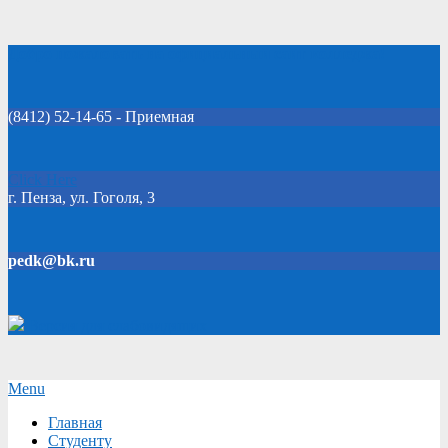
Skip
Добро пожаловать на официальный сайт колледжа!
to
content
(8412) 52-14-65 - Приемная
Click Here
г. Пенза, ул. Гоголя, 3
pedk@bk.ru
Версия для слабовидящих
Secondary
Menu
Navigation
Главная
Menu
Студенту