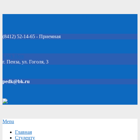
Skip
Добро пожаловать на официальный сайт колледжа!
to
content
(8412) 52-14-65 - Приемная
Click Here
г. Пенза, ул. Гоголя, 3
pedk@bk.ru
Версия для слабовидящих
Secondary
Menu
Navigation
Главная
Menu
Студенту