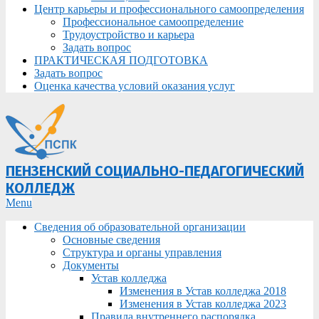
Центр карьеры и профессионального самоопределения
Профессиональное самоопределение
Трудоустройство и карьера
Задать вопрос
ПРАКТИЧЕСКАЯ ПОДГОТОВКА
Задать вопрос
Оценка качества условий оказания услуг
ПЕНЗЕНСКИЙ СОЦИАЛЬНО-ПЕДАГОГИЧЕСКИЙ
КОЛЛЕДЖ
Primary
Menu
Navigation
Сведения об образовательной организации
Menu
Основные сведения
Структура и органы управления
Документы
Устав колледжа
Изменения в Устав колледжа 2018
Изменения в Устав колледжа 2023
Правила внутреннего распорядка