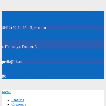
Skip
Добро пожаловать на официальный сайт колледжа!
to
content
(8412) 52-14-65 - Приемная
Click Here
г. Пенза, ул. Гоголя, 3
pedk@bk.ru
Версия для слабовидящих
Secondary
Menu
Navigation
Главная
Menu
Студенту