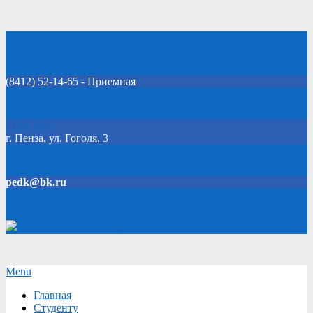
Skip
Добро пожаловать на официальный сайт колледжа!
to
content
(8412) 52-14-65 - Приемная
Click Here
г. Пенза, ул. Гоголя, 3
pedk@bk.ru
Версия для слабовидящих
Secondary
Menu
Navigation
Главная
Menu
Студенту