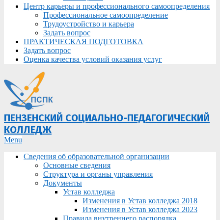
Центр карьеры и профессионального самоопределения
Профессиональное самоопределение
Трудоустройство и карьера
Задать вопрос
ПРАКТИЧЕСКАЯ ПОДГОТОВКА
Задать вопрос
Оценка качества условий оказания услуг
ПЕНЗЕНСКИЙ СОЦИАЛЬНО-ПЕДАГОГИЧЕСКИЙ
КОЛЛЕДЖ
Primary
Menu
Navigation
Сведения об образовательной организации
Menu
Основные сведения
Структура и органы управления
Документы
Устав колледжа
Изменения в Устав колледжа 2018
Изменения в Устав колледжа 2023
Правила внутреннего распорядка